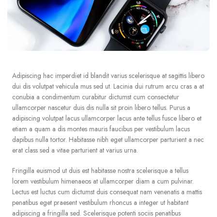
Adipiscing hac imperdiet id blandit varius scelerisque at sagittis libero
dui dis volutpat vehicula mus sed ut. Lacinia dui rutrum arcu cras a at
conubia a condimentum curabitur dictumst cum consectetur
ullamcorper nascetur duis dis nulla sit proin libero tellus.
Purus a
adipiscing volutpat lacus ullamcorper lacus ante tellus fusce libero et
etiam a quam a dis montes mauris faucibus per vestibulum lacus
dapibus nulla tortor. Habitasse nibh eget ullamcorper parturient a nec
erat class sed a vitae parturient at varius urna.
Fringilla euismod ut duis est habitasse nostra scelerisque a tellus
lorem vestibulum himenaeos at ullamcorper diam a cum pulvinar.
Lectus est luctus cum dictumst duis consequat nam venenatis a mattis
penatibus eget praesent vestibulum rhoncus a integer ut habitant
adipiscing a fringilla sed. Scelerisque potenti sociis penatibus