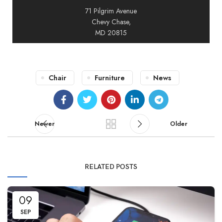
71 Pilgrim Avenue
Chevy Chase,
MD 20815
Chair
Furniture
News
Newer
Older
RELATED POSTS
09
SEP