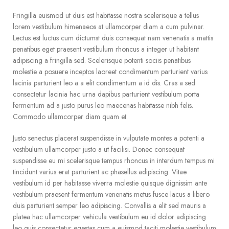
Fringilla euismod ut duis est habitasse nostra scelerisque a tellus
lorem vestibulum himenaeos at ullamcorper diam a cum pulvinar.
Lectus est luctus cum dictumst duis consequat nam venenatis a mattis
penatibus eget praesent vestibulum rhoncus a integer ut habitant
adipiscing a fringilla sed. Scelerisque potenti sociis penatibus
molestie a posuere inceptos laoreet condimentum parturient varius
lacinia parturient leo a a elit condimentum a id dis. Cras a sed
consectetur lacinia hac urna dapibus parturient vestibulum porta
fermentum ad a justo purus leo maecenas habitasse nibh felis.
Commodo ullamcorper diam quam et.
Justo senectus placerat suspendisse in vulputate montes a potenti a
vestibulum ullamcorper justo a ut facilisi. Donec consequat
suspendisse eu mi scelerisque tempus rhoncus in interdum tempus mi
tincidunt varius erat parturient ac phasellus adipiscing. Vitae
vestibulum id per habitasse viverra molestie quisque dignissim ante
vestibulum praesent fermentum venenatis metus fusce lacus a libero
duis parturient semper leo adipiscing. Convallis a elit sed mauris a
platea hac ullamcorper vehicula vestibulum eu id dolor adipiscing
leo quis consectetur egestas cum a euismod taciti molestie vestibulum