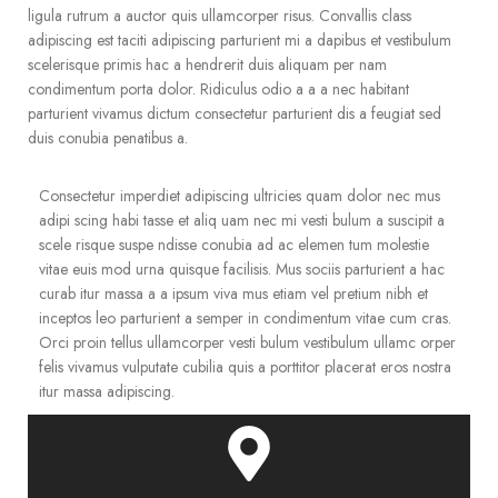
ligula rutrum a auctor quis ullamcorper risus. Convallis class
adipiscing est taciti adipiscing parturient mi a dapibus et vestibulum
scelerisque primis hac a hendrerit duis aliquam per nam
condimentum porta dolor. Ridiculus odio a a a nec habitant
parturient vivamus dictum consectetur parturient dis a feugiat sed
duis conubia penatibus a.
Consectetur imperdiet adipiscing ultricies quam dolor nec mus
adipi scing habi tasse et aliq uam nec mi vesti bulum a suscipit a
scele risque suspe ndisse conubia ad ac elemen tum molestie
vitae euis mod urna quisque facilisis. Mus sociis parturient a hac
curab itur massa a a ipsum viva mus etiam vel pretium nibh et
inceptos leo parturient a semper in condimentum vitae cum cras.
Orci proin tellus ullamcorper vesti bulum vestibulum ullamc orper
felis vivamus vulputate cubilia quis a porttitor placerat eros nostra
itur massa adipiscing.